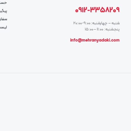
حسا
0912-3358209
پیگی
سفار
شنبه – چهارشنبه: 9:00-20:00
لیست
پنجشنبه: 11:00 – 15:00
info@mehranyadaki.com