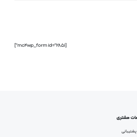
[mc4wp_form id="2851"]
ات مشتری
پشتیبانی