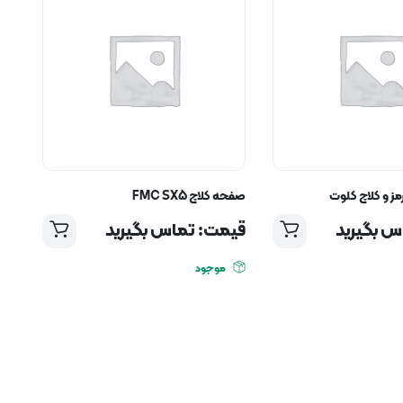
ز و کلاچ کلوت
صفحه کلاچ FMC SX5
س بگیرید
قیمت: تماس بگیرید
موجود