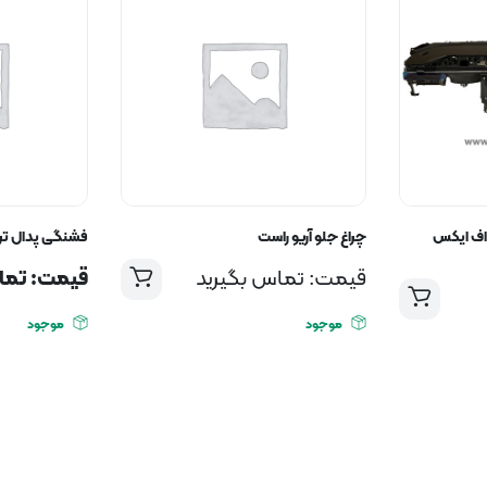
شبورد کامل فونیکس FX اف ایکس
چراغ جلو آریو راست
فشنگی پدال ترم
قیمت: تماس بگیرید
قیمت: تما
موجود
موجود