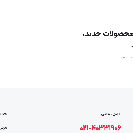
د محصولات جدید،
ن ها هم
تلفن تماس
خدم
021-40331906
مرکز 