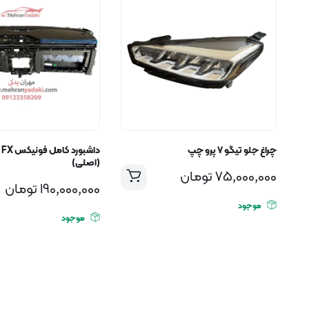
چراغ جلو تیگو ۷ پرو چپ
دا
(اصلی)
75,000,000
تومان
190,000,000
تومان
موجود
موجود