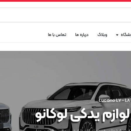
شگاه
وبلاگ
درباره ما
تماس با ما
Lucano L7 - L8
لوازم یدکی لوکانو