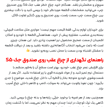
سریع‌تر و مطمئن‌تر باشد. هنگام خرید چراغ خطر عقب جک S5 روی صندوق
چپ، می‌توانید مشخصات قطعه موردنظر خود را بررسی کنید و با دقت بیشتری
بین چراغ سمت چپ، سمت راست، روی صندوق و روی گلگیر تفاوت قائل
شوید.
برای خریداران لوازم یدکی، فقط قیمت مهم نیست؛ مواردی مثل سلامت فیزیکی،
بسته‌بندی مناسب، مشاوره پیش از خرید، هماهنگی قطعه با خودرو و امکان
اطمینان از سمت صحیح محصول نیز اهمیت زیادی دارد. این همان چیزی
است که باعث می‌شود انتخاب آگاهانه‌تری داشته باشید و بعد از دریافت قطعه
با مشکل اشتباه بودن سمت یا محل نصب روبه‌رو نشوید.
راهنمای نگهداری از چراغ عقب روی صندوق جک S5
برای افزایش عمر چراغ عقب خودرو، بهتر است سطح آن را به‌طور منظم با
دستمال نرم تمیز کنید و از مواد شوینده قوی یا زبر استفاده نکنید. اگر بعد از
شست‌وشوی خودرو متوجه بخار یا قطره آب داخل چراغ شدید، موضوع را جدی
بگیرید؛ چون نفوذ رطوبت می‌تواند به سوکت، لامپ و ظاهر داخلی چراغ آسیب
بزند.
همچنین بعد از هر ضربه یا برخورد جزئی، پایه‌ها و بدنه چراغ را بررسی کنید.
گاهی یک ترک کوچک در ابتدا چندان مهم به نظر نمی‌رسد، اما با گذشت زمان