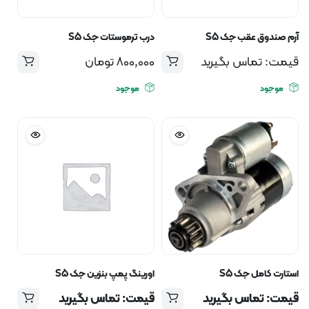
آرم صندوق عقب جک S5
درب ترموستات جک S5
قیمت: تماس بگیرید
800,000
تومان
موجود
موجود
استارت کامل جک S5
اورینگ پمپ بنزین جک S5
قیمت: تماس بگیرید
قیمت: تماس بگیرید