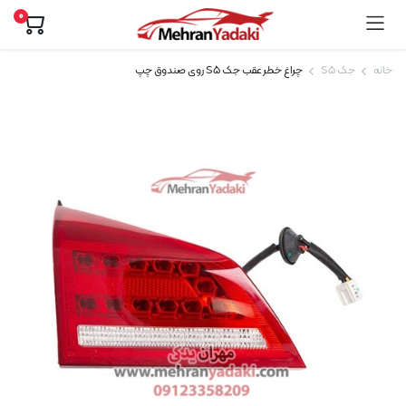
0
خانه
جک S5
چراغ خطر عقب جک S5 روی صندوق چپ