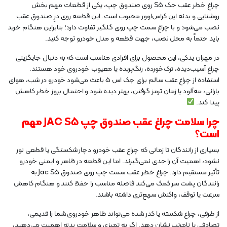
چراغ خطر عقب جک S5 روی صندوق چپ، یکی از قطعات مهم بخش
روشنایی و بدنه این کراس‌اوور محبوب است. این قطعه روی درِ صندوق عقب
نصب می‌شود و با چراغ سمت چپ روی گلگیر تفاوت دارد؛ بنابراین هنگام خرید
باید حتماً به محل نصب، جهت قطعه و مدل خودرو توجه کنید.
در مهران یدکی، این محصول برای افرادی مناسب است که به دنبال جایگزینی
چراغ آسیب‌دیده، ترک‌خورده، رنگ‌پریده یا معیوب خودروی خود هستند.
استفاده از چراغ عقب سالم برای جک اس 5 باعث می‌شود خودرو در شب، هوای
بارانی، مه‌آلود یا زمان ترمز گرفتن، بهتر دیده شود و احتمال بروز خطر کاهش
پیدا کند.
چرا سلامت چراغ عقب صندوق چپ JAC S5 مهم
است؟
بسیاری از رانندگان تا زمانی که چراغ عقب خودرو دچار شکستگی یا قطعی نور
نشود، اهمیت آن را جدی نمی‌گیرند. اما این قطعه در ظاهر و ایمنی خودرو
تأثیر مستقیم دارد. چراغ خطر عقب سمت چپ روی صندوق Jac S5 به
رانندگان پشت سر کمک می‌کند فاصله مناسب را حفظ کنند و هنگام کاهش
سرعت یا توقف، واکنش سریع‌تری داشته باشند.
از طرفی، چراغ شکسته یا کدر شده می‌تواند ظاهر خودروی شما را قدیمی،
تصادفی یا نامرتب نشان دهد. اگر به تمیزی و سلامت بدنه اهمیت می‌دهید،