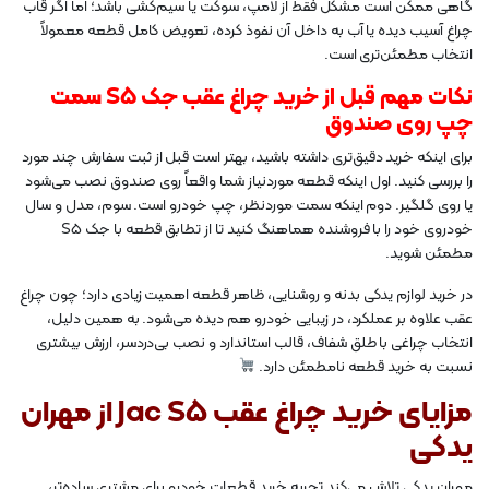
گاهی ممکن است مشکل فقط از لامپ، سوکت یا سیم‌کشی باشد؛ اما اگر قاب
چراغ آسیب دیده یا آب به داخل آن نفوذ کرده، تعویض کامل قطعه معمولاً
انتخاب مطمئن‌تری است.
نکات مهم قبل از خرید چراغ عقب جک S5 سمت
چپ روی صندوق
برای اینکه خرید دقیق‌تری داشته باشید، بهتر است قبل از ثبت سفارش چند مورد
را بررسی کنید. اول اینکه قطعه موردنیاز شما واقعاً روی صندوق نصب می‌شود
یا روی گلگیر. دوم اینکه سمت موردنظر، چپ خودرو است. سوم، مدل و سال
خودروی خود را با فروشنده هماهنگ کنید تا از تطابق قطعه با جک S5
مطمئن شوید.
در خرید لوازم یدکی بدنه و روشنایی، ظاهر قطعه اهمیت زیادی دارد؛ چون چراغ
عقب علاوه بر عملکرد، در زیبایی خودرو هم دیده می‌شود. به همین دلیل،
انتخاب چراغی با طلق شفاف، قالب استاندارد و نصب بی‌دردسر، ارزش بیشتری
نسبت به خرید قطعه نامطمئن دارد.
مزایای خرید چراغ عقب Jac S5 از مهران
یدکی
مهران یدکی تلاش می‌کند تجربه خرید قطعات خودرو برای مشتری ساده‌تر،