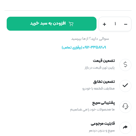
چراغ
افزودن به سبد خرید
خطر
عقب
جک
سوالی دارید؟ از ما بپرسید
S5
0912-3358209 (برقراری تماس)
روی
صندوق
تضمین قیمت
چپ
پایین ترین قیمت در بازار
تعداد
تضمین تطابق
مطابقت قطعه با خودرو
پشتیبانی سریع
ما محصولات خود را می شناسیم
قابلیت مرجوعی
سریع و بدون دردسر