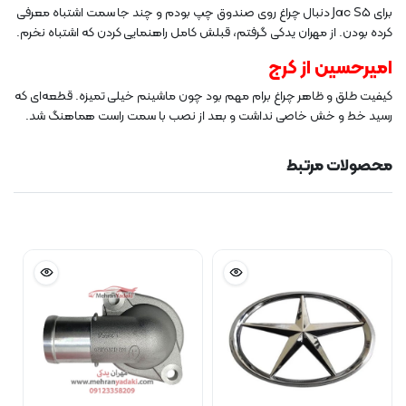
برای Jac S5 دنبال چراغ روی صندوق چپ بودم و چند جا سمت اشتباه معرفی
کرده بودن. از مهران یدکی گرفتم، قبلش کامل راهنمایی کردن که اشتباه نخرم.
امیرحسین از کرج
کیفیت طلق و ظاهر چراغ برام مهم بود چون ماشینم خیلی تمیزه. قطعه‌ای که
رسید خط و خش خاصی نداشت و بعد از نصب با سمت راست هماهنگ شد.
محصولات مرتبط