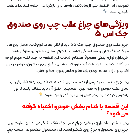
تعویض این قطعه یکی از ساده‌ترین راه‌ها برای بازگرداندن جلوه استاندارد عقب
خودرو است.
ویژگی‌های چراغ عقب چپ روی صندوق
جک اس 5
چراغ عقب روی صندوق چپ جک S5 باید از نظر ابعاد، فرم قاب، محل پیچ‌ها،
سوکت، رنگ طلق و هماهنگی ظاهری با چراغ مقابل، با خودرو سازگار باشد.
خریداران لوازم یدکی معمولاً هنگام انتخاب این قطعه به چند نکته مهم توجه
می‌کنند: کیفیت طلق، شفافیت نور، فیت شدن دقیق روی صندوق، دوام در برابر
آفتاب و باران، سالم بودن پایه‌ها و ظاهر بدون خط و خش.
یک چراغ مناسب باید پس از نصب، بدون فاصله اضافه روی بدنه قرار بگیرد و
نمای عقب خودرو را به هم نریزد. همچنین طلق آن باید شفاف باشد تا نور
به‌خوبی دیده شود و در طول زمان زود کدر یا زرد نشود.
این قطعه با کدام بخش خودرو اشتباه گرفته
می‌شود؟
یکی از اشتباهات رایج در خرید چراغ عقب جک S5، تشخیص ندادن تفاوت بین
چراغ روی صندوق و چراغ روی گلگیر است. این محصول مخصوص سمت چپِ