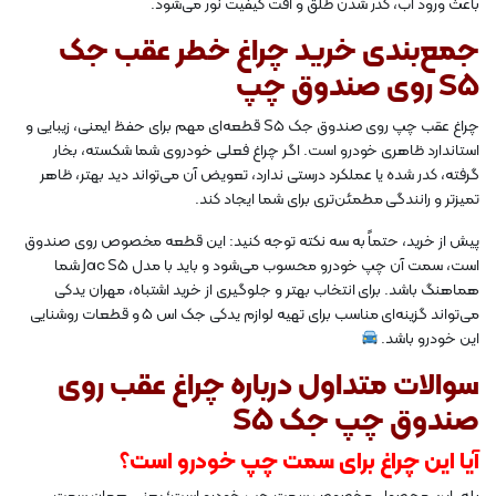
باعث ورود آب، کدر شدن طلق و افت کیفیت نور می‌شود.
جمع‌بندی خرید چراغ خطر عقب جک
S5 روی صندوق چپ
چراغ عقب چپ روی صندوق جک S5 قطعه‌ای مهم برای حفظ ایمنی، زیبایی و
استاندارد ظاهری خودرو است. اگر چراغ فعلی خودروی شما شکسته، بخار
گرفته، کدر شده یا عملکرد درستی ندارد، تعویض آن می‌تواند دید بهتر، ظاهر
تمیزتر و رانندگی مطمئن‌تری برای شما ایجاد کند.
پیش از خرید، حتماً به سه نکته توجه کنید: این قطعه مخصوص روی صندوق
است، سمت آن چپ خودرو محسوب می‌شود و باید با مدل Jac S5 شما
هماهنگ باشد. برای انتخاب بهتر و جلوگیری از خرید اشتباه، مهران یدکی
می‌تواند گزینه‌ای مناسب برای تهیه لوازم یدکی جک اس 5 و قطعات روشنایی
این خودرو باشد.
سوالات متداول درباره چراغ عقب روی
صندوق چپ جک S5
آیا این چراغ برای سمت چپ خودرو است؟