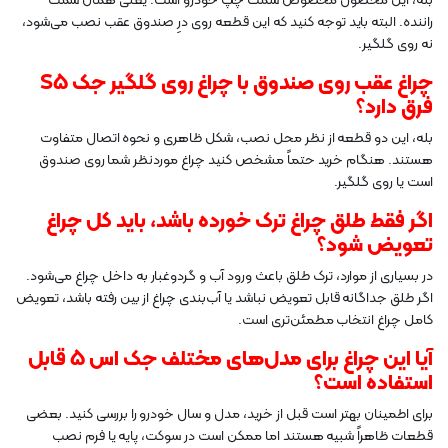
بله، این محصول مخصوص سمت چپ خودرو است؛ یعنی همان سمت
راننده. البته باید توجه کنید که این قطعه روی درِ صندوق عقب نصب می‌شود،
نه روی گلگیر.
چراغ عقب روی صندوق با چراغ روی گلگیر جک S5
فرق دارد؟
بله، این دو قطعه از نظر محل نصب، شکل ظاهری و نحوه اتصال متفاوت
هستند. هنگام خرید حتماً مشخص کنید چراغ موردنظر شما روی صندوق
است یا روی گلگیر.
اگر فقط طلق چراغ ترک خورده باشد، باید کل چراغ
تعویض شود؟
در بسیاری از موارد، ترک طلق باعث ورود آب و گردوغبار به داخل چراغ می‌شود.
اگر طلق جداگانه قابل تعویض نباشد یا آب‌بندی چراغ از بین رفته باشد، تعویض
کامل چراغ انتخاب مطمئن‌تری است.
آیا این چراغ برای مدل‌های مختلف جک اس 5 قابل
استفاده است؟
برای اطمینان بهتر است قبل از خرید، مدل و سال خودرو را بررسی کنید. بعضی
قطعات ظاهراً شبیه هستند اما ممکن است در سوکت، پایه یا فرم نصب