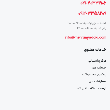
021-40331906
0912-3358209
شنبه – چهارشنبه: 9:00-20:00
پنجشنبه: 11:00 – 15:00
info@mehranyadaki.com
خدمات مشتری
مرکز پشتیبانی
حساب من
پیگیری محصولات
سفارشات من
لیست علاقه مندی شما