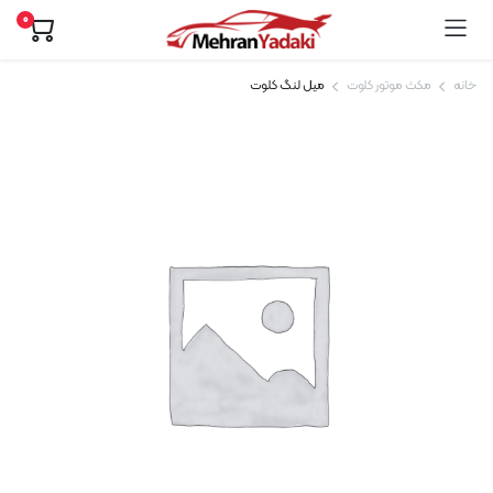
0
خانه
مکث موتور کلوت
میل لنگ کلوت