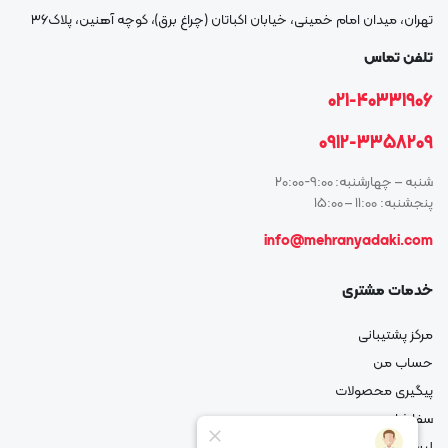
تهران، میدان امام خمینی، خیابان اکباتان (چراغ برق)، کوچه آهنین، پلاک۳۶
تلفن تماس
021-40331906
0912-3358209
شنبه – چهارشنبه: 9:00-20:00
پنجشنبه: 11:00 – 15:00
info@mehranyadaki.com
خدمات مشتری
مرکز پشتیبانی
حساب من
پیگیری محصولات
سفارشات من
لیست علاقه مندی شما