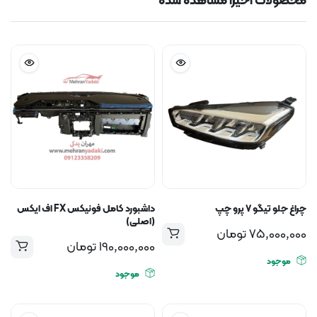
محصولات اخیرا مشاهده شده
چراغ جلو تیگو ۷ پرو چپ
داشبورد کامل فونیکس FX اف ایکس
(اصلی)
75,000,000
تومان
190,000,000
تومان
موجود
موجود