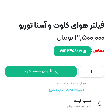
فیلتر هوای کلوت و آسنا توربو
3,500,000
تومان
تماس:
۰۹۱۲-۳۳۵۸۲۰۹
فیلتر
افزودن به سبد خرید
هوای
کلوت
و
سوالی دارید؟ از ما بپرسید
آسنا
0912-3358209 (برقراری تماس)
توربو
تعداد
تضمین قیمت
پایین ترین قیمت در بازار