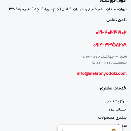
آدرس فروشگاه
تهران، میدان امام خمینی، خیابان اکباتان (چراغ برق)، کوچه آهنین، پلاک۳۶
تلفن تماس
021-40331906
0912-3358209
شنبه – چهارشنبه: 9:00-20:00
پنجشنبه: 11:00 – 15:00
info@mehranyadaki.com
خدمات مشتری
مرکز پشتیبانی
حساب من
پیگیری محصولات
سفارشات من