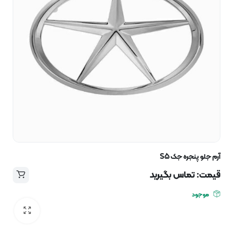
آرم جلو پنجره جک S5
قیمت: تماس بگیرید
موجود