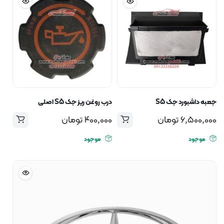
جعبه داشبورد جک S5
درب روغن ریز جک S5 اصلی
6,500,000
تومان
400,000
تومان
موجود
موجود