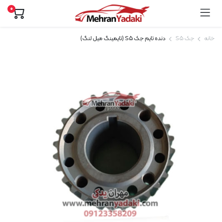
0
خانه
جک S5
دنده تایم جک S5 (تایمینگ میل لنگ)