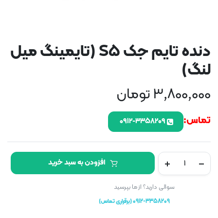
دنده تایم جک S5 (تایمینگ میل
لنگ)
3,800,000
تومان
تماس:
۰۹۱۲-۳۳۵۸۲۰۹
دنده
افزودن به سبد خرید
تایم
جک
S5
سوالی دارید؟ از ما بپرسید
(تایمینگ
0912-3358209 (برقراری تماس)
میل
لنگ)