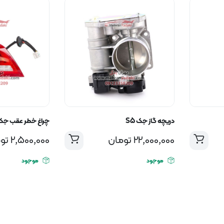
دریچه گاز جک S5
چراغ خطر عقب جک S5 روی صندوق 
22,000,000
تومان
2,500,000
تو
موجود
موجود