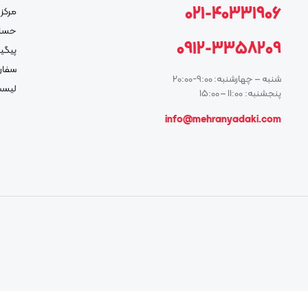
021-40331906
مرکز 
حسا
0912-3358209
پیگی
سفار
شنبه – چهارشنبه: 9:00-20:00
لیست
پنجشنبه: 11:00 – 15:00
info@mehranyadaki.com