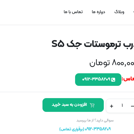
وبلاگ
درباره ما
تماس با ما
ب ترموستات جک S5
800,0
تومان
اس:
۰۹۱۲-۳۳۵۸۲۰۹
درب
افزودن به سبد خرید
ترموستات
جک
S5
سوالی دارید؟ از ما بپرسید
تعداد
0912-3358209 (برقراری تماس)