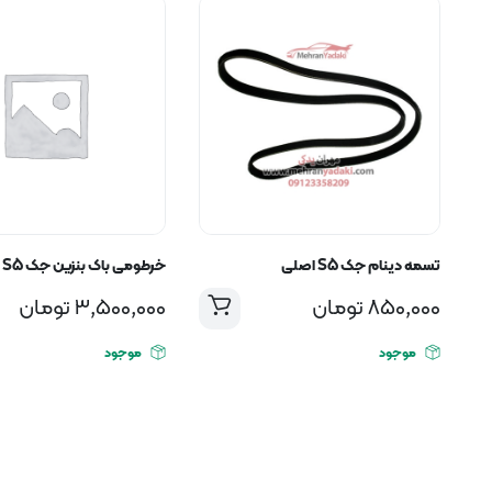
تسمه دینام جک S5 اصلی
خرطومی باک بنزین جک S5
850,000
تومان
3,500,000
تومان
موجود
موجود