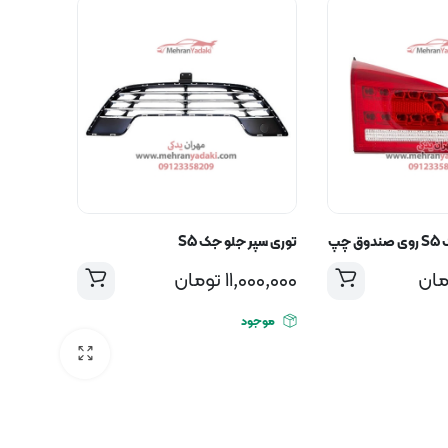
چپ
توری سپر جلو جک S5
مان
11,000,000
تومان
موجود