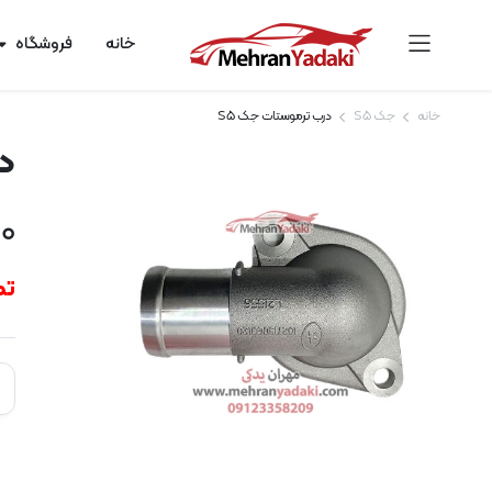
خانه
فروشگاه
خانه
جک S5
درب ترموستات جک S5
در
00
تم