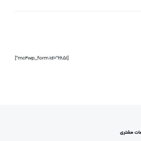
[mc4wp_form id="2851"]
ات مشتری