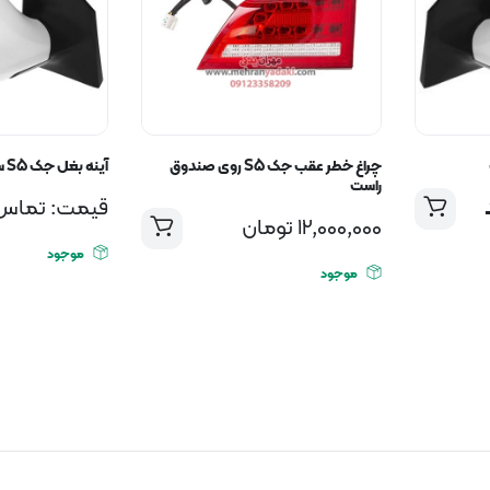
چراغ خطر عقب جک S5 روی صندوق
آینه بغل جک S5 سمت راست
راست
قیمت: تماس 
12,000,000
تومان
موجود
موجود