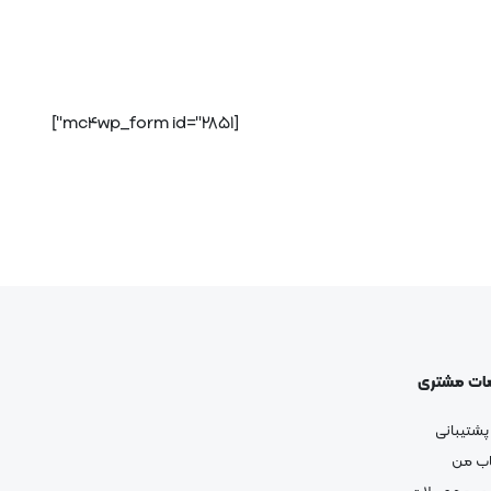
[mc4wp_form id="2851"]
ات مشتری
پشتیبانی
ب من