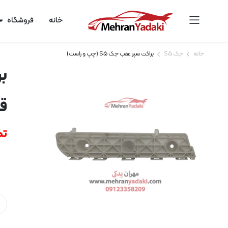
خانه
فروشگاه
خانه
جک S5
براکت سپر عقب جک S5 (چپ و راست)
بر
قی
تم