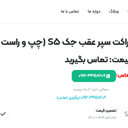
وبلاگ
درباره ما
تماس با ما
اکت سپر عقب جک S5 (چپ و راست)
مت: تماس بگیرید
اس:
۰۹۱۲-۳۳۵۸۲۰۹
سوالی دارید؟ از ما بپرسید
0912-3358209 (برقراری تماس)
تضمین قیمت
پایین ترین قیمت در بازار