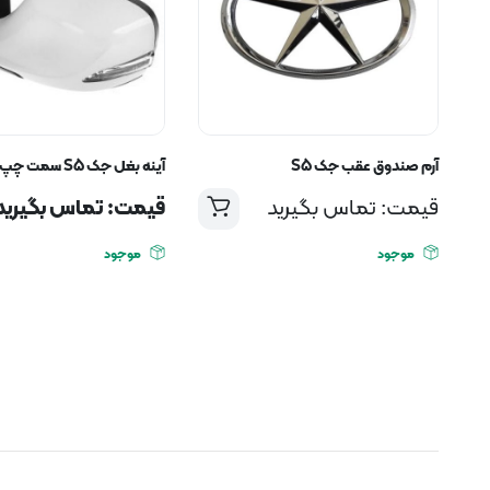
آرم صندوق عقب جک S5
آینه بغل جک S5 سمت چپ
قیمت: تماس بگیرید
قیمت: تماس بگیرید
موجود
موجود