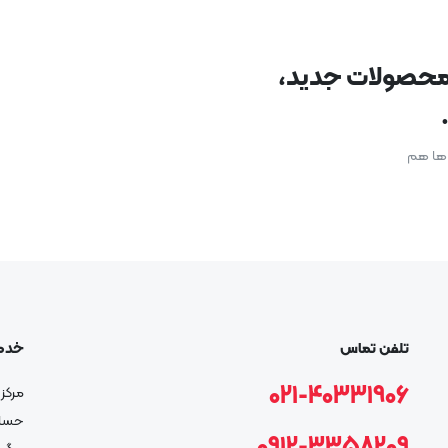
د محصولات جدید،
ن ها هم
تلفن تماس
خدم
021-40331906
مرکز 
حسا