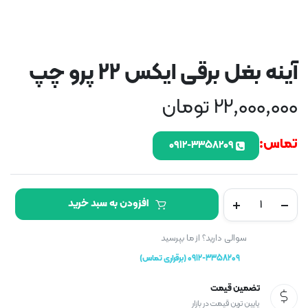
آینه بغل برقی ایکس 22 پرو چپ
22,000,000
تومان
تماس:
۰۹۱۲-۳۳۵۸۲۰۹
آینه
افزودن به سبد خرید
بغل
برقی
ایکس
سوالی دارید؟ از ما بپرسید
22
0912-3358209 (برقراری تماس)
پرو
چپ
تضمین قیمت
تعداد
پایین ترین قیمت در بازار