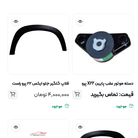
دسته موتور عقب پایین X22 پرو
فلاپ گلگیر جلو ایکس ۲۲ پرو راست
قیمت: تماس بگیرید
4,000,000
تومان
موجود
موجود