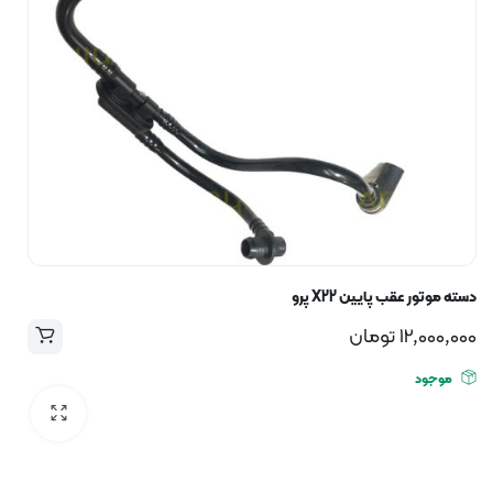
دسته موتور عقب پایین X22 پرو
12,000,000
تومان
موجود