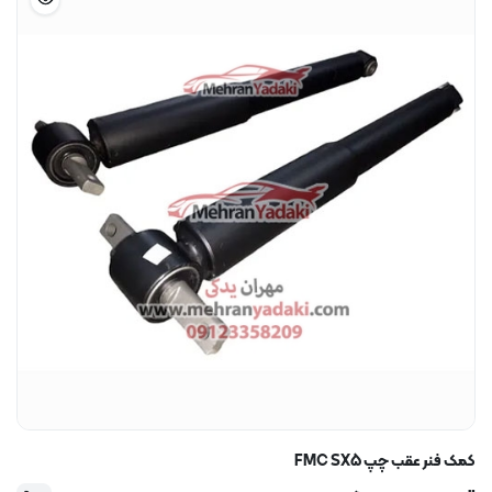
کمک فنر عقب چپ FMC SX5