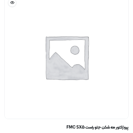
پروژکتور مه شکن جلو راست FMC SX5