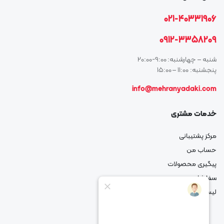
021-40331906
0912-3358209
شنبه – چهارشنبه: 9:00-20:00
پنجشنبه: 11:00 – 15:00
info@mehranyadaki.com
خدمات مشتری
مرکز پشتیبانی
حساب من
پیگیری محصولات
سفارشات من
لیست علاقه مندی شما