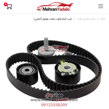
0
خانه
مکث موتور کلوت
کیت تایم کلوت مکث موتور (اصلی)