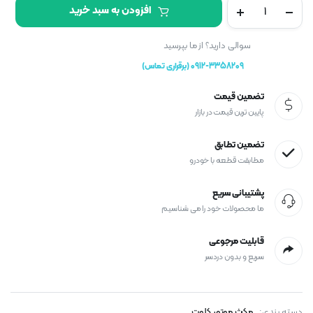
کیت
افزودن به سبد خرید
تایم
کلوت
مکث
سوالی دارید؟ از ما بپرسید
موتور
0912-3358209 (برقراری تماس)
(اصلی)
تعداد
تضمین قیمت
پایین ترین قیمت در بازار
تضمین تطابق
مطابقت قطعه با خودرو
پشتیبانی سریع
ما محصولات خود را می شناسیم
قابلیت مرجوعی
سریع و بدون دردسر
دسته بندی:
مکث موتور کلوت