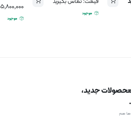
د
قیمت: تماس بگیرید
5,800,000
موجود
موجود
د محصولات جدید،
ن ها هم