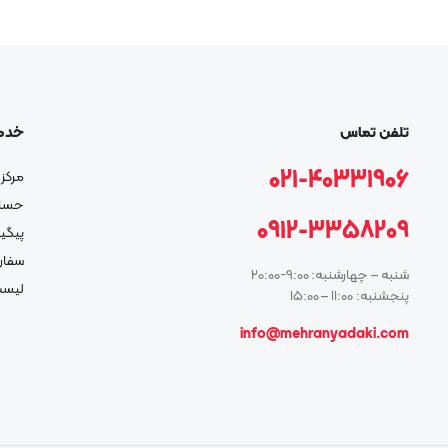
تلفن تماس
خدم
021-40331906
مرکز 
حسا
0912-3358209
پیگی
سفار
شنبه – چهارشنبه: 9:00-20:00
لیست
پنجشنبه: 11:00 – 15:00
info@mehranyadaki.com