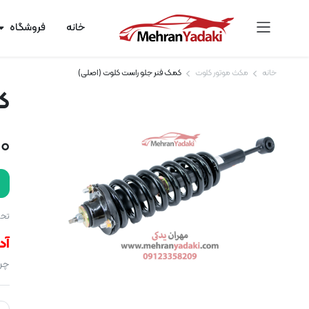
خانه
فروشگاه
خانه
مکث موتور کلوت
کمک فنر جلو راست کلوت (اصلی)
ک
00
تحو
آد
چرا