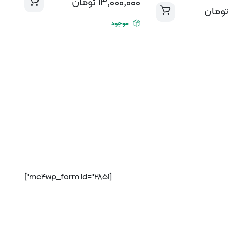
13,000,000
تومان
تومان
موجود
[mc4wp_form id="2851"]