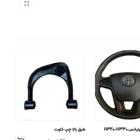
غربیلک فرمان برلیانس H320-H330
طبق بالا چپ کلوت