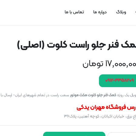
وبلاگ
درباره ما
تماس با ما
مک فنر جلو راست کلوت (اصلی)
17,000,0
تومان
۰۹۱۲-۳۳۵۸۲۰۹
یل یک روزه
کمک فنر جلو کلوت مکث موتور
سمت راست در تمام شهرهای ایران- ارسال با 
رس فروشگاه مهران یدکی
غ برق، خیابان اکباتان، کوچه آهنین، پلاک۳۶
کمک