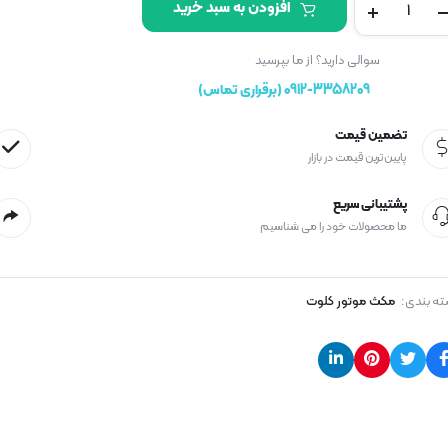
افزودن به سبد خرید
فنر
جلو
راست
سوالی دارید؟ از ما بپرسید
کلوت
0912-3358209 (برقراری تماس)
(اصلی)
تعداد
تضمین قیمت
پایین ترین قیمت در بازار
پشتیبانی سریع
ما محصولات خود را می شناسیم
ه بندی:
مکث موتور کلوت