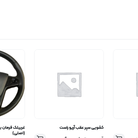
کشویی سپر عقب آریو راست
(اصلی)