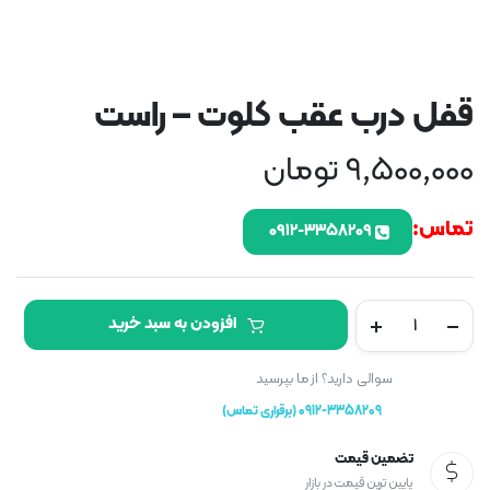
قفل درب عقب کلوت – راست
9,500,000
تومان
تماس:
۰۹۱۲-۳۳۵۸۲۰۹
قفل
افزودن به سبد خرید
درب
عقب
کلوت
سوالی دارید؟ از ما بپرسید
-
0912-3358209 (برقراری تماس)
راست
تعداد
تضمین قیمت
پایین ترین قیمت در بازار