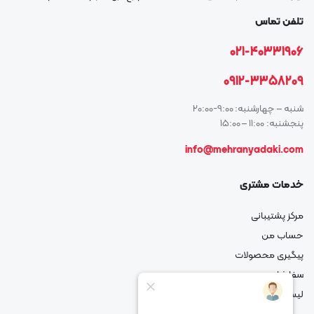
تلفن تماس
021-40331906
0912-3358209
شنبه – چهارشنبه: 9:00-20:00
پنجشنبه: 11:00 – 15:00
info@mehranyadaki.com
خدمات مشتری
مرکز پشتیبانی
حساب من
پیگیری محصولات
سفارشات من
لیست علاقه مندی شما