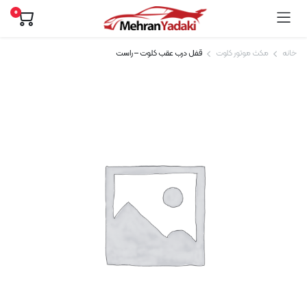
0
خانه
مکث موتور کلوت
قفل درب عقب کلوت – راست