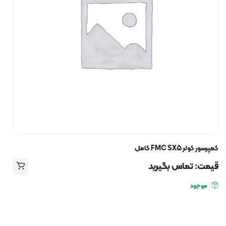
کمپرسور کولر FMC SX5 کامل
قیمت: تماس بگیرید
موجود