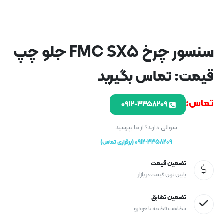
سنسور چرخ FMC SX5 جلو چپ
قیمت: تماس بگیرید
تماس:
۰۹۱۲-۳۳۵۸۲۰۹
سوالی دارید؟ از ما بپرسید
0912-3358209 (برقراری تماس)
تضمین قیمت
پایین ترین قیمت در بازار
تضمین تطابق
مطابقت قطعه با خودرو