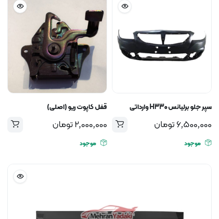
سپر جلو برلیانس H330 وارداتی
قفل کاپوت ریو (اصلی)
6,500,000
تومان
2,000,000
تومان
موجود
موجود