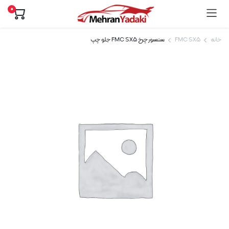
0
خانه
FMC SX5
سنسور چرخ FMC SX5 جلو چپ