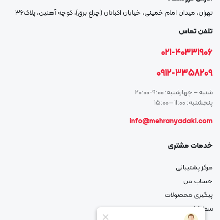
تهران، میدان امام خمینی، خیابان اکباتان (چراغ برق)، کوچه آهنین، پلاک۳۶
تلفن تماس
021-40331906
0912-3358209
شنبه – چهارشنبه: 9:00-20:00
پنجشنبه: 11:00 – 15:00
info@mehranyadaki.com
خدمات مشتری
مرکز پشتیبانی
حساب من
پیگیری محصولات
سفارشات من