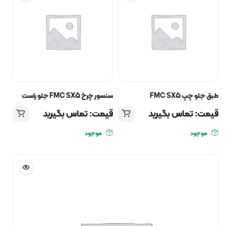
طبق جلو چپ FMC SX5
سنسور چرخ FMC SX5 جلو راست
قیمت: تماس بگیرید
قیمت: تماس بگیرید
موجود
موجود