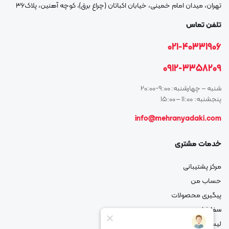
تهران، میدان امام خمینی، خیابان اکباتان (چراغ برق)، کوچه آهنین، پلاک۳۶
تلفن تماس
021-40331906
0912-3358209
شنبه – چهارشنبه: 9:00-20:00
پنجشنبه: 11:00 – 15:00
info@mehranyadaki.com
خدمات مشتری
مرکز پشتیبانی
حساب من
پیگیری محصولات
سفارشات من
لیست علاقه مندی شما