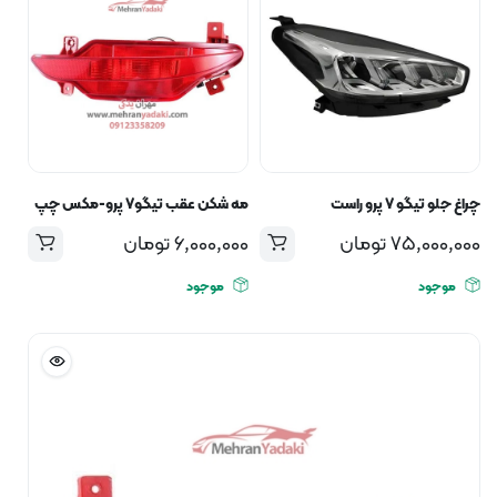
چراغ جلو تیگو ۷ پرو راست
مه شکن عقب تیگو۷ پرو-مکس چپ
75,000,000
تومان
6,000,000
تومان
موجود
موجود