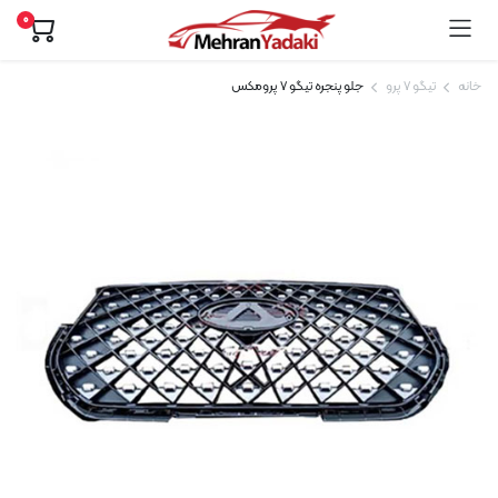
0
خانه
تیگو 7 پرو
جلو پنجره تیگو ۷ پرومکس