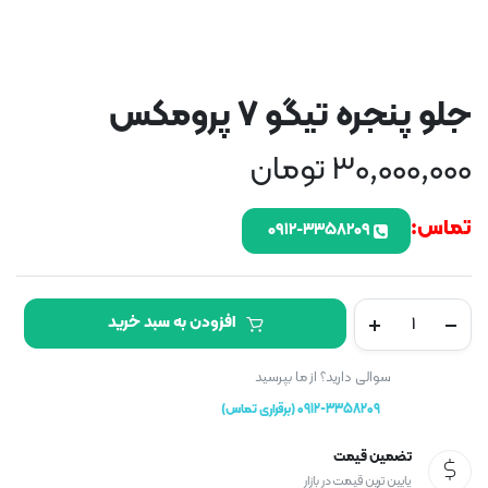
جلو پنجره تیگو ۷ پرومکس
30,000,000
تومان
تماس:
۰۹۱۲-۳۳۵۸۲۰۹
جلو
افزودن به سبد خرید
پنجره
تیگو
۷
سوالی دارید؟ از ما بپرسید
پرومکس
0912-3358209 (برقراری تماس)
تعداد
تضمین قیمت
پایین ترین قیمت در بازار