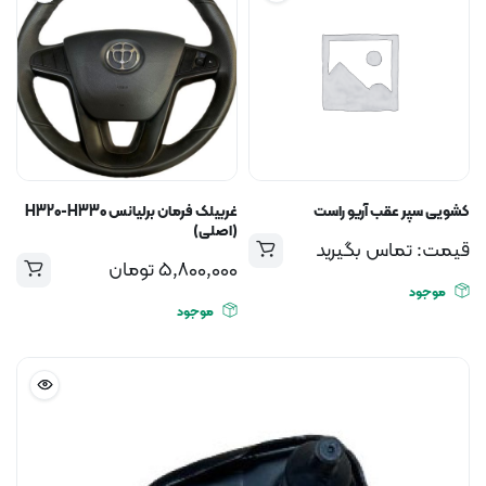
کشویی سپر عقب آریو راست
غربیلک فرمان برلیانس H320-H330
(اصلی)
قیمت: تماس بگیرید
5,800,000
تومان
موجود
موجود